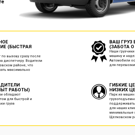
те
НОЕ
ВАШ ГРУЗ
ИЕ (БЫСТРАЯ
(ЗАБОТА О
Наши грузчики 
машину и наде
 по вызову сразу после
Автомобили о
за диспетчеру. Водители
для перевозки
овском районе, что
жать максимально
ОДИТЕЛИ
ГИБКИЕ Ц
ПЫТ РАБОТЫ)
НИЗКИХ Ц
ли обладают
Парк из машин
том для быстрой и
грузоподъемно
вки груза
поддерживать
для наших кли
минимальные ц
Щелковском р