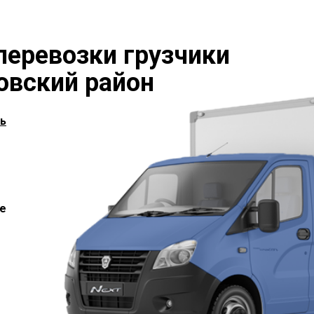
перевозки грузчики
вский район
ь
е