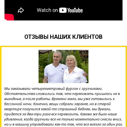
ОТЗЫВЫ НАШИХ КЛИЕНТОВ
Честно скажу – я была против, когда внук сказал, что на дачу меня
отвезет он, а рассаду, посуду, кое-какие вещи повезут на чужой
машине, да еще и на грузовой. Я была уверена, что растрясут да
поломают. Но когда все составили в кузов, поняла, что накопилось
у меня слишком много, за один раз мы бы не отвезли с внуком на
его машине. Так каждых год бывает, переезд на дачу для меня все
утомительнее. Ехали мы перед "Газелью", дорогу показывали. Я и
оглянуться не успела – были уже на даче, за один рейс со всей