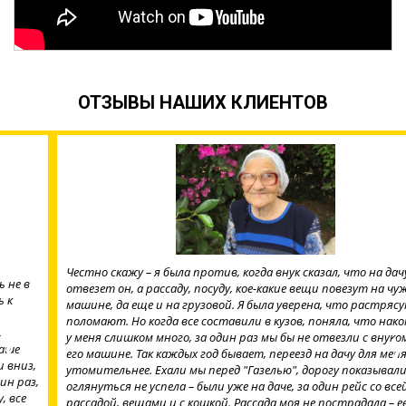
ОТЗЫВЫ НАШИХ КЛИЕНТОВ
Честно скажу – я была против, когда внук сказал, что на дачу меня
отвезет он, а рассаду, посуду, кое-какие вещи повезут на чужой
машине, да еще и на грузовой. Я была уверена, что растрясут да
поломают. Но когда все составили в кузов, поняла, что накопилось
у меня слишком много, за один раз мы бы не отвезли с внуком на
его машине. Так каждых год бывает, переезд на дачу для меня все
утомительнее. Ехали мы перед "Газелью", дорогу показывали. Я и
оглянуться не успела – были уже на даче, за один рейс со всей
рассадой, вещами и с кошкой. Рассада моя не пострадала – ее,