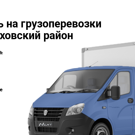
ь на грузоперевозки
ховский район
ь
е