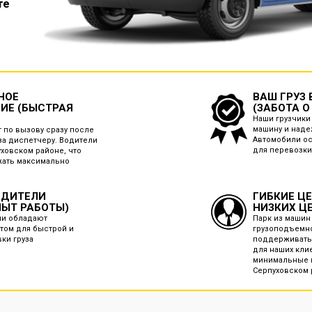
те
НОЕ
ВАШ ГРУЗ
ИЕ (БЫСТРАЯ
(ЗАБОТА О
Наши грузчики 
машину и наде
 по вызову сразу после
Автомобили о
за диспетчеру. Водители
для перевозки
уховском районе, что
жать максимально
ОДИТЕЛИ
ГИБКИЕ Ц
ПЫТ РАБОТЫ)
НИЗКИХ Ц
ли обладают
Парк из машин
том для быстрой и
грузоподъемно
вки груза
поддерживать
для наших кли
минимальные ц
Серпуховском