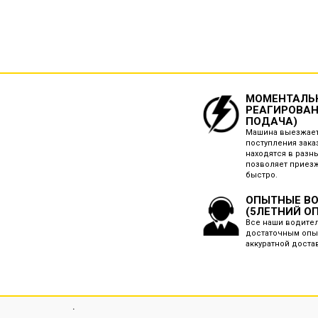
МОМЕНТАЛЬ
РЕАГИРОВАН
ПОДАЧА)
Машина выезжает
поступления зака
находятся в разны
позволяет приез
быстро.
ОПЫТНЫЕ В
(5ЛЕТНИЙ О
Все наши водите
достаточным опы
аккуратной доста
.