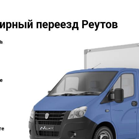
ирный переезд Реутов
ь
е
те