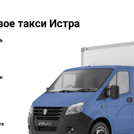
вое такси Истра
ь
е
те