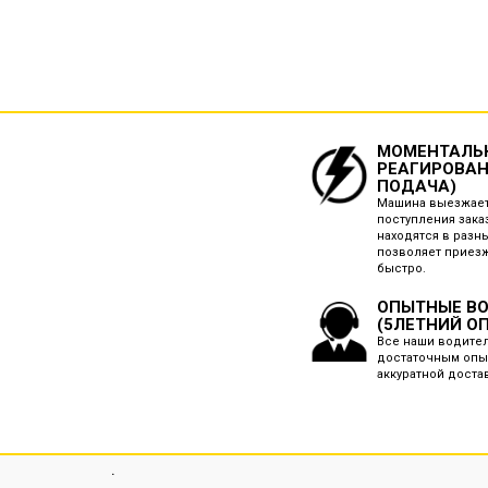
МОМЕНТАЛЬ
РЕАГИРОВАН
ПОДАЧА)
Машина выезжает
поступления зака
находятся в разн
позволяет приез
быстро.
ОПЫТНЫЕ В
(5ЛЕТНИЙ О
Все наши водите
достаточным опы
аккуратной доста
.