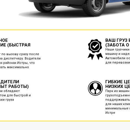
НОЕ
ВАШ ГРУЗ
ИЕ (БЫСТРАЯ
(ЗАБОТА О
Наши грузчики 
машину и наде
 по вызову сразу после
Автомобили о
за диспетчеру. Водители
для перевозки
ых районах Истры, что
жать максимально
ОДИТЕЛИ
ГИБКИЕ Ц
ПЫТ РАБОТЫ)
НИЗКИХ Ц
ли обладают
Парк из машин
том для быстрой и
грузоподъемно
вки груза
поддерживать
для наших кли
минимальные ц
Истре